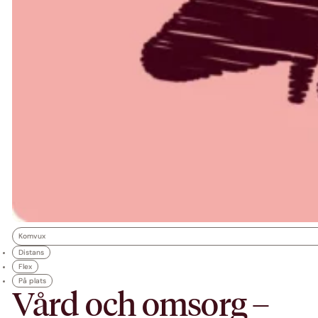
Komvux
Distans
Flex
På plats
Vård och omsorg –