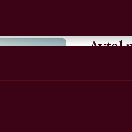
Avtal 
Talenti Sverige A
Arbetsmarknad oc
till att fler vuxn
nästa steg mot st
Vårt uppdrag är 
individanpassade a
utvecklas, växa o