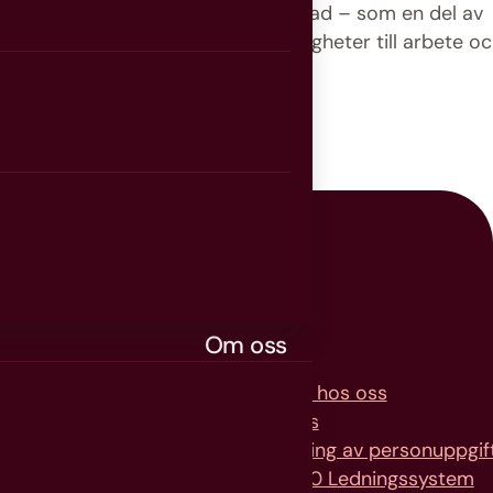
 till våra insatser via Göteborgs Stad – som en del av
å att ge alla invånare bättre möjligheter till arbete o
Om oss
d
Arbeta hos oss
Om oss
en TSL
Hantering av personuppgif
ningsorg.
FR2000 Ledningssystem