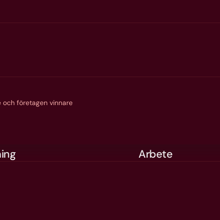
Deltagare anvisas
stadens satsning p
egen försörjning.
 och företagen vinnare
ning
Arbete
mvux
Arbetsmarkna
eshögskola
Omställning
här ansöker du
Trygghetsfond
 studera hos oss
Övriga omställ