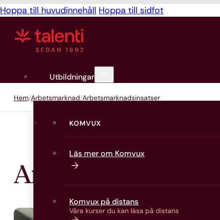
Hoppa till huvudinnehåll
Hoppa till sidfot
Utbildningar
Hem
Arbetsmarknad
Arbetsmarknadsinsatser
KOMVUX
Läs mer om Komvux
Arbetsmarknads­in
Komvux på distans
Våra kurser du kan läsa på distans