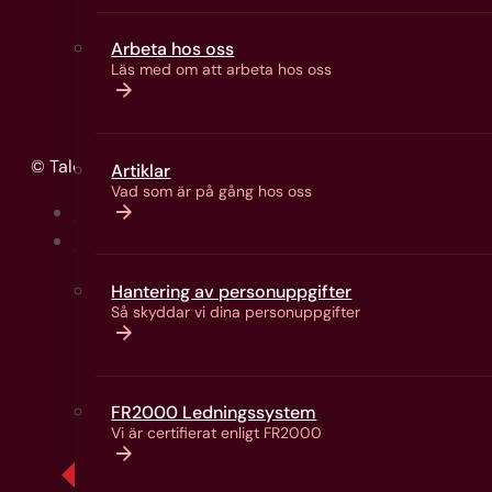
Prö
Arbeta hos oss
Läs med om att arbeta hos oss
© Talenti Sverige AB (f.d. ABF Vux/Jobb)
Artiklar
Vad som är på gång hos oss
Tillgänglighetsredogörelse
Cookiepolicy
Hantering av personuppgifter
Så skyddar vi dina personuppgifter
FR2000 Ledningssystem
Vi är certifierat enligt FR2000