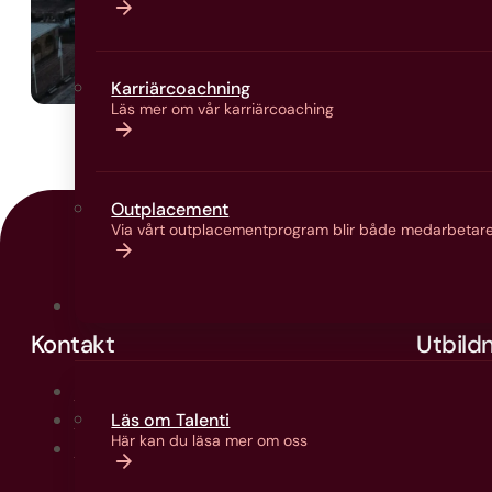
Karriärcoachning
Läs mer om vår karriärcoaching
Outplacement
Via vårt outplacementprogram blir både medarbetare
Om oss
Kontakt
Utbild
031-333 20 60
Ko
info@talenti.se
Yrk
Läs om Talenti
Här kan du läsa mer om oss
Här finns vi
Så 
Att