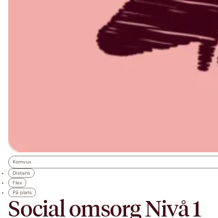
Komvux
Distans
Flex
På plats
Social omsorg Nivå 1