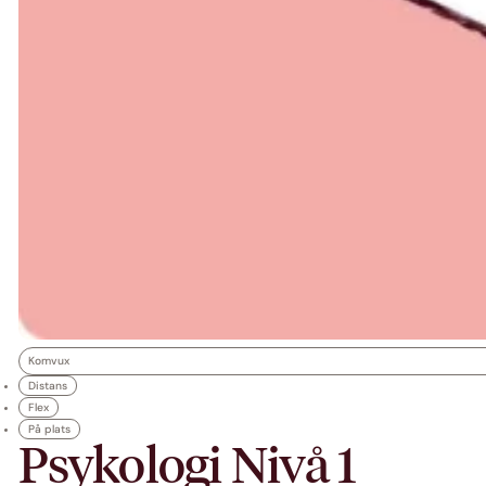
Komvux
Distans
Flex
På plats
Psykologi Nivå 1