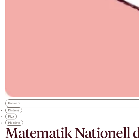
Komvux
Distans
Flex
På plats
Matematik Nationell d