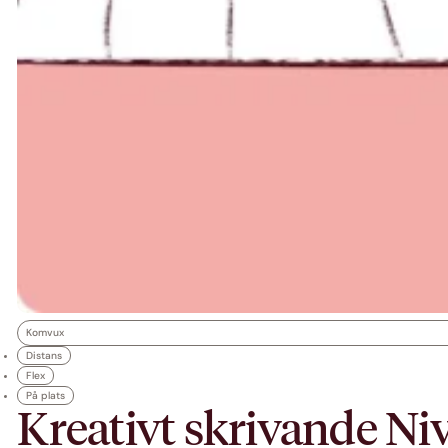
Komvux
Distans
Flex
På plats
Kreativt skrivande Niv