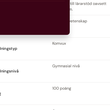
eform
möjlighet till lärarstöd oavsett
studieform.
Samhällsvetenskap
de
Komvux
dningstyp
Gymnasial nivå
dningsnivå
100 poäng
g