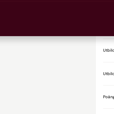
Studi
råden
äkerhet
tuationer
Områ
Utbil
Utbil
Poän