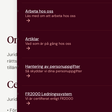
Arbeta hos oss
Läs med om att arbeta hos oss
Om utbildningen
Artiklar
Vad som är på gång hos oss
Juridik, nivå 1 syftar till att du ska utveckla gru
rättsreglernas betydelse i samhället. Undervisningen
Hantering av personuppgifter
tillämpas samt hur rättigheter och skyldigheter på
Så skyddar vi dina personuppgifter
Centrala delar i ämnesn
FR2000 Ledningssystem
Juridik, nivå 1 omfattar undervisning som ger dig mö
Vi är certifierat enligt FR2000
• Förstå rättssystemets uppbyggnad och funktion