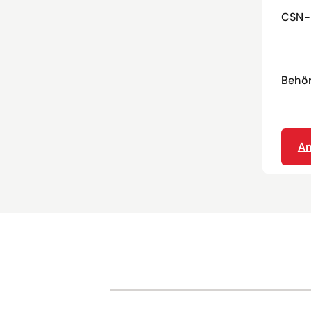
CSN-
Behör
An