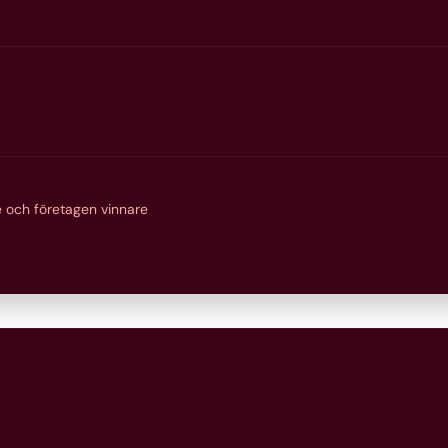
 och företagen vinnare
ttssystemet och
lar centrala
ättigheter och