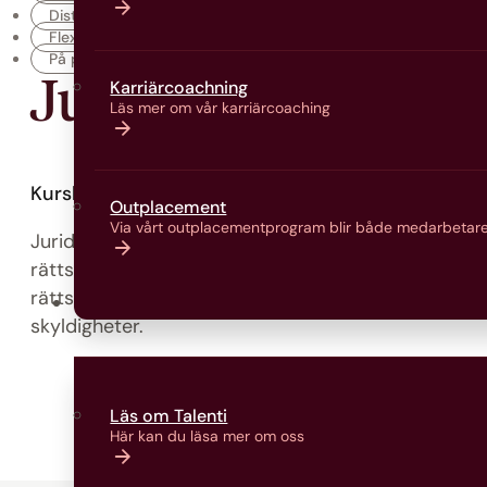
Distans
Flex
På plats
Juridik Nivå 1
Karriärcoachning
Läs mer om vår karriärcoaching
Kurskod:
JURI1000X
Nivåkod:
JURI1000X
Outplacement
Via vårt outplacementprogram blir både medarbetare
Juridik, nivå 1 ger grundläggande kunskaper om rä
rättsreglernas roll i samhället. Ämnesnivån behand
rättsområden, juridiska begrepp samt individens r
Om oss
skyldigheter.
Läs om Talenti
Här kan du läsa mer om oss