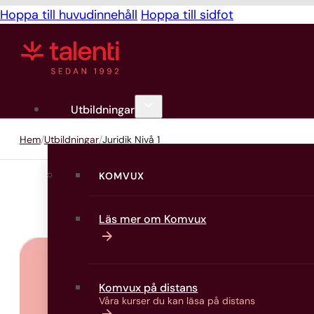
Hoppa till huvudinnehåll
Hoppa till sidfot
Utbildningar
Hem
Utbildningar
Juridik Nivå 1
KOMVUX
Läs mer om Komvux
Komvux på distans
Våra kurser du kan läsa på distans