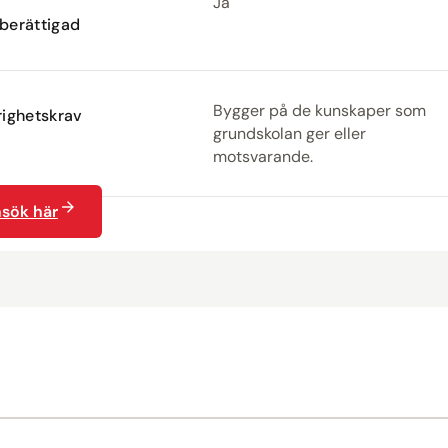
Ja
berättigad
Bygger på de kunskaper som
ighetskrav
grundskolan ger eller
motsvarande.
sök här