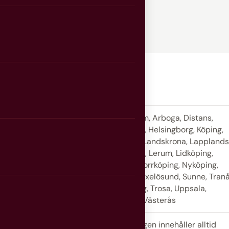
ba fakta
Ängelholm, Arboga, Distans,
Göteborg, Helsingborg, Köping,
Kungsör, Landskrona, Lappland
Lärcentra, Lerum, Lidköping,
Malmö, Norrköping, Nyköping,
Örebro, Oxelösund, Sunne, Tranå
Trelleborg, Trosa, Uppsala,
Varberg, Västerås
Utbildningen innehåller alltid