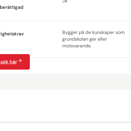
Ja
berättigad
Bygger på de kunskaper som
ighetskrav
grundskolan ger eller
motsvarande.
sök här