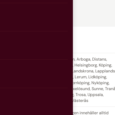
ba fakta
Ängelholm, Arboga, Distans,
Göteborg, Helsingborg, Köping,
Kungsör, Landskrona, Lappland
Lärcentra, Lerum, Lidköping,
Malmö, Norrköping, Nyköping,
Örebro, Oxelösund, Sunne, Tranå
Trelleborg, Trosa, Uppsala,
Varberg, Västerås
Utbildningen innehåller alltid