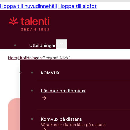
Hoppa till huvudinnehåll
Hoppa till sidfot
Utbildningar
Hem
Utbildningar
Geografi Nivå 1
KOMVUX
Läs mer om Komvux
Komvux på distans
Våra kurser du kan läsa på distans