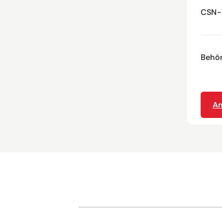
CSN-
Behör
An