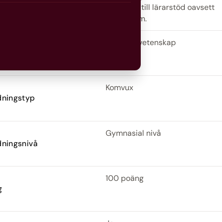
eform
möjlighet till lärarstöd oavsett
studieform.
Samhällsvetenskap
de
Komvux
dningstyp
Gymnasial nivå
dningsnivå
100 poäng
g