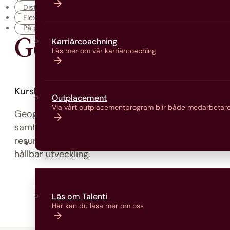
Distans
Flex
På plats
Geografi Nivå 1
Karriärcoachning
Läs mer om vår karriärcoaching
Kurskod:
GEOG1000X
Nivåkod:
GEOG1000X
Outplacement
Via vårt outplacementprogram blir både medarbetare
Geografi, nivå 1 ger kunskaper om geografiska sam
samhälle och människa. Ämnesnivån behandlar lan
resurser samt hur geografiska förhållanden påverkar
Om oss
hållbar utveckling.
Läs om Talenti
Här kan du läsa mer om oss