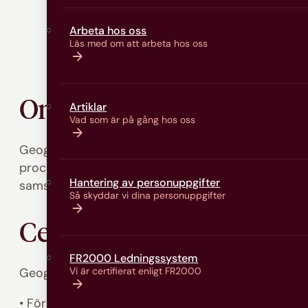
Arbeta hos oss
Läs med om att arbeta hos oss
Om utbildningen
Artiklar
Vad som är på gång hos oss
Geografi, nivå 1 syftar till att du ska utveckla k
processer. Undervisningen ska bidra till förståelse
Hantering av personuppgifter
samspelar samt hur geografiska förhållanden påverkar
Så skyddar vi dina personuppgifter
Centrala delar i ämnesn
FR2000 Ledningssystem
Geografi, nivå 1 omfattar undervisning som ger dig 
Vi är certifierat enligt FR2000
• Förstå geografiska begrepp, modeller och samb