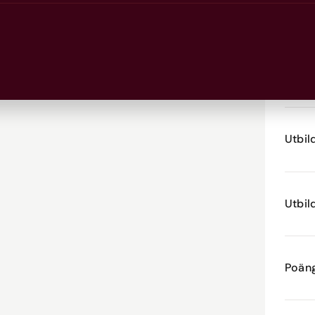
Studi
örändring
miljö
nal och global nivå
 perspektiv
Områ
Utbil
Utbil
Poän