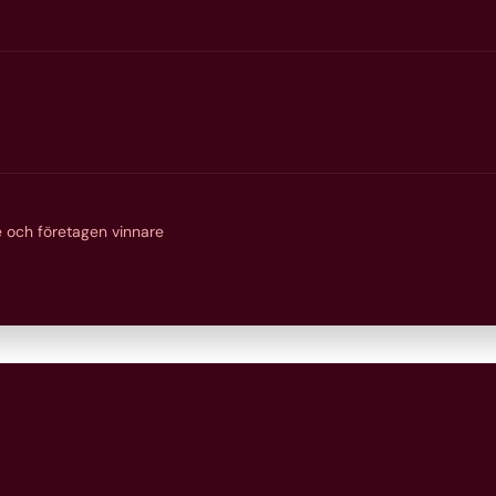
 och företagen vinnare
band mellan natur,
dskap, befolkning och
 livsvillkor och