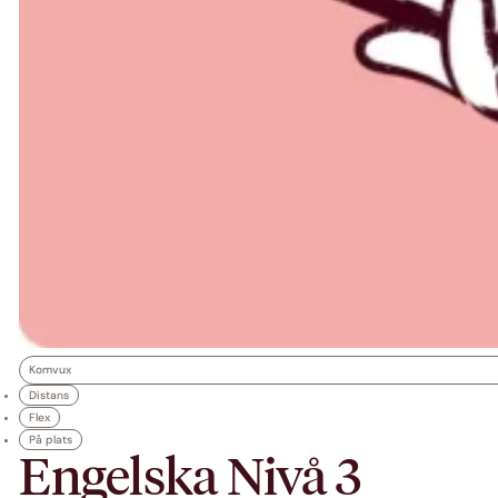
Komvux
Distans
Flex
På plats
Engelska Nivå 3