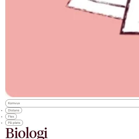
Komvux
Distans
Flex
På plats
Biologi