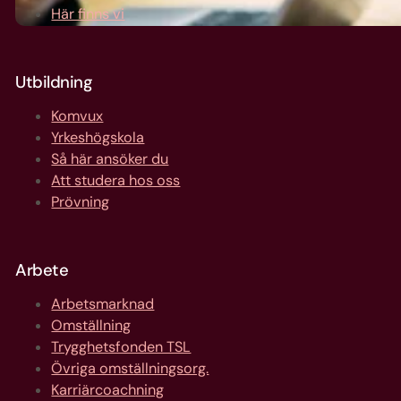
Här finns vi
Utbildning
Komvux
Yrkeshögskola
Så här ansöker du
Att studera hos oss
Prövning
Arbete
Arbetsmarknad
Omställning
Trygghetsfonden TSL
Övriga omställningsorg.
Karriärcoachning