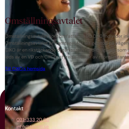
Omställnings­avtalet
Omställningsavtalet som omfattar ca 90 000 individer inkl
Omställningsavtalet är framtaget för att ge stöd på vägen t
CIKO är en rikstäckande organisation med rådgivare som ar
leds av en VD och CIKO:s styrelse består av representanter
Till CIKO:s hemsida
Kontakt
031-333 20 60
info@talenti.se